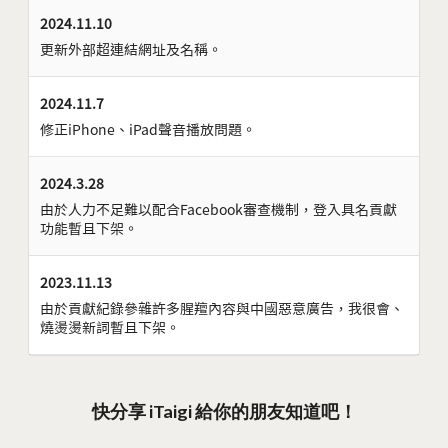
2024.11.10
更新外部超連結網址及名稱。
2024.11.7
修正iPhone、iPad聲音播放問題。
2024.3.28
由於人力不足難以配合Facebook審查機制，登入具名貢獻
功能暫且下架。
2023.11.13
由於貢獻紀錄參雜許多腥羶內容與中國惡意廣告，我很會、
燒燙燙新詞暫且下架。
快分享 iTaigi 給你的朋友知道吧！