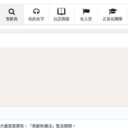
查辭典
你的名字
台語寶鑑
名人堂
正規化團隊
大量惡意廣告，「貢獻新講法」暫且關閉。