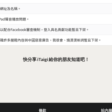
網址及名稱。
iPad聲音播放問題。
以配合Facebook審查機制，登入具名貢獻功能暫且下架。
雜許多腥羶內容與中國惡意廣告，我很會、燒燙燙新詞暫且下架。
快分享 iTaigi 給你的朋友知道吧！
條款
站內