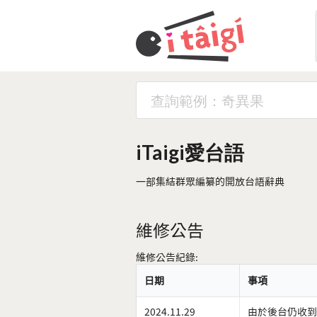
iTaigi愛台語
一部集結群眾編纂的開放台語辭典
維修公告
維修公告紀錄:
日期
事項
2024.11.29
由於後台仍收到