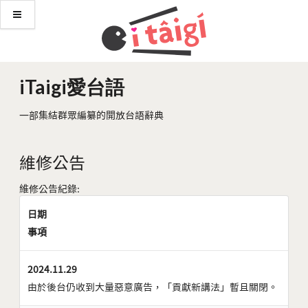
iTaigi愛台語
一部集結群眾編纂的開放台語辭典
維修公告
維修公告紀錄:
日期
事項
2024.11.29
由於後台仍收到大量惡意廣告，「貢獻新講法」暫且關閉。