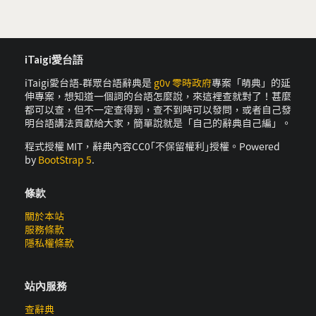
iTaigi愛台語
iTaigi愛台語-群眾台語辭典是
g0v 零時政府
專案「萌典」的延
伸專案，想知道一個詞的台語怎麼說，來這裡查就對了！甚麼
都可以查，但不一定查得到，查不到時可以發問，或者自己發
明台語講法貢獻給大家，簡單說就是「自己的辭典自己編」。
程式授權 MIT，辭典內容CC0｢不保留權利｣授權。Powered
by
BootStrap 5
.
條款
關於本站
服務條款
隱私權條款
站內服務
查辭典