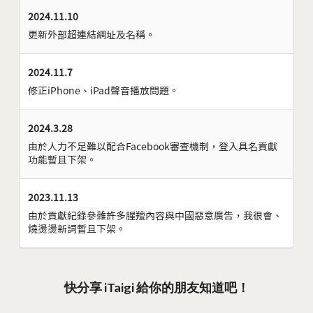
2024.11.10
更新外部超連結網址及名稱。
2024.11.7
修正iPhone、iPad聲音播放問題。
2024.3.28
由於人力不足難以配合Facebook審查機制，登入具名貢獻
功能暫且下架。
2023.11.13
由於貢獻紀錄參雜許多腥羶內容與中國惡意廣告，我很會、
燒燙燙新詞暫且下架。
快分享 iTaigi 給你的朋友知道吧！