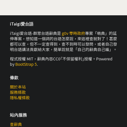
iTaigi愛台語
iTaigi愛台語-群眾台語辭典是
g0v 零時政府
專案「萌典」的延
伸專案，想知道一個詞的台語怎麼說，來這裡查就對了！甚麼
都可以查，但不一定查得到，查不到時可以發問，或者自己發
明台語講法貢獻給大家，簡單說就是「自己的辭典自己編」。
程式授權 MIT，辭典內容CC0｢不保留權利｣授權。Powered
by
BootStrap 5
.
條款
關於本站
服務條款
隱私權條款
站內服務
查辭典