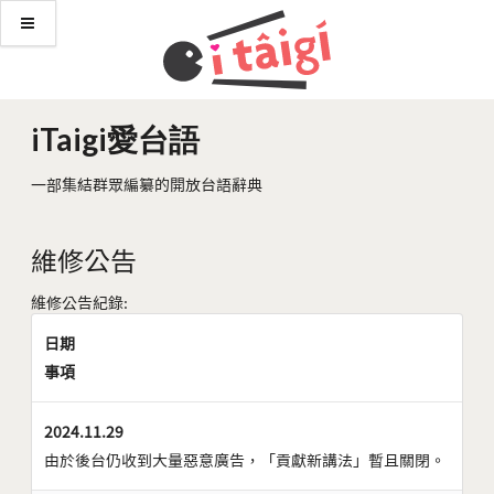
iTaigi愛台語
一部集結群眾編纂的開放台語辭典
維修公告
維修公告紀錄:
日期
事項
2024.11.29
由於後台仍收到大量惡意廣告，「貢獻新講法」暫且關閉。