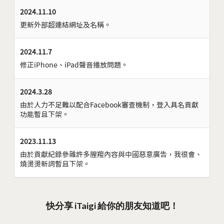
2024.11.10
更新外部超連結網址及名稱。
2024.11.7
修正iPhone、iPad聲音播放問題。
2024.3.28
由於人力不足難以配合Facebook審查機制，登入具名貢獻
功能暫且下架。
2023.11.13
由於貢獻紀錄參雜許多腥羶內容與中國惡意廣告，我很會、
燒燙燙新詞暫且下架。
快分享 iTaigi 給你的朋友知道吧！