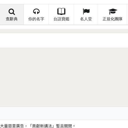
查辭典
你的名字
台語寶鑑
名人堂
正規化團隊
大量惡意廣告，「貢獻新講法」暫且關閉。