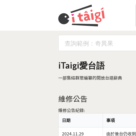
iTaigi愛台語
一部集結群眾編纂的開放台語辭典
維修公告
維修公告紀錄:
日期
事項
2024.11.29
由於後台仍收到