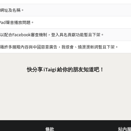
網址及名稱。
iPad聲音播放問題。
以配合Facebook審查機制，登入具名貢獻功能暫且下架。
雜許多腥羶內容與中國惡意廣告，我很會、燒燙燙新詞暫且下架。
快分享 iTaigi 給你的朋友知道吧！
條款
站內