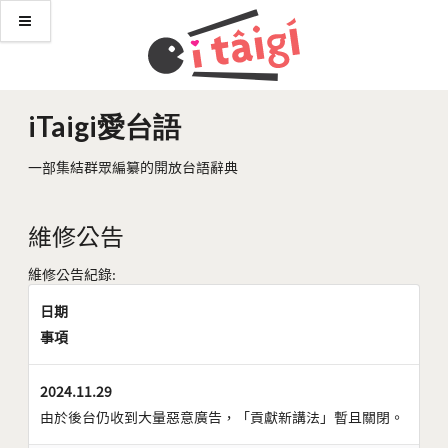
iTaigi愛台語
一部集結群眾編纂的開放台語辭典
維修公告
維修公告紀錄:
日期
事項
2024.11.29
由於後台仍收到大量惡意廣告，「貢獻新講法」暫且關閉。