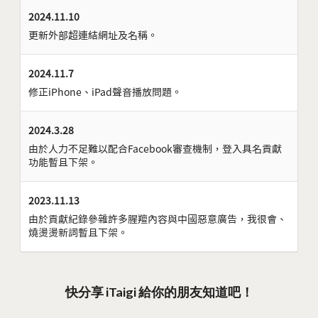
2024.11.10
更新外部超連結網址及名稱。
2024.11.7
修正iPhone、iPad聲音播放問題。
2024.3.28
由於人力不足難以配合Facebook審查機制，登入具名貢獻
功能暫且下架。
2023.11.13
由於貢獻紀錄參雜許多腥羶內容與中國惡意廣告，我很會、
燒燙燙新詞暫且下架。
快分享 iTaigi 給你的朋友知道吧！