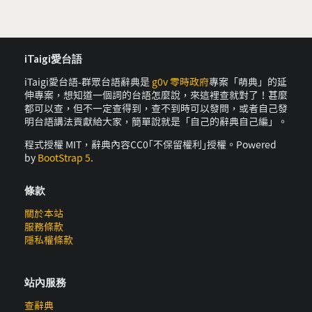
iTaigi愛台語
iTaigi愛台語-群眾台語辭典是
g0v 零時政府
專案「萌典」的延
伸專案，想知道一個詞的台語怎麼說，來這裡查就對了！甚麼
都可以查，但不一定查得到，查不到時可以發問，或者自己發
明台語講法貢獻給大家，簡單說就是「自己的辭典自己編」。
程式授權 MIT，辭典內容CC0｢不保留權利｣授權。Powered
by
BootStrap 5
.
條款
關於本站
服務條款
隱私權條款
站內服務
查辭典