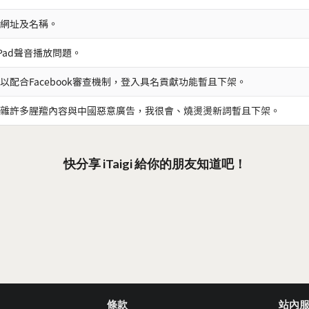
網址及名稱。
iPad聲音播放問題。
以配合Facebook審查機制，登入具名貢獻功能暫且下架。
雜許多腥羶內容與中國惡意廣告，我很會、燒燙燙新詞暫且下架。
快分享 iTaigi 給你的朋友知道吧！
條款
站內