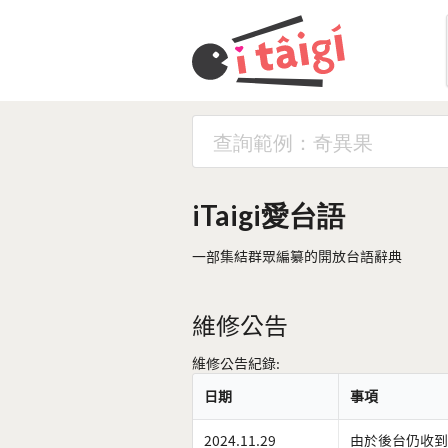
iTaigi愛台語
一部集結群眾編纂的開放台語辭典
維修公告
維修公告紀錄:
日期
事項
2024.11.29
由於後台仍收到