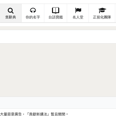
查辭典
你的名字
台語寶鑑
名人堂
正規化團隊
大量惡意廣告，「貢獻新講法」暫且關閉。