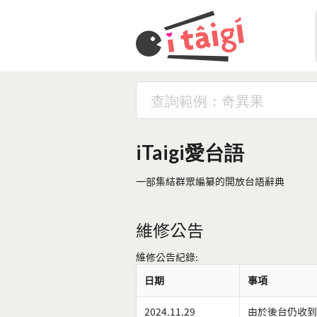
iTaigi愛台語
一部集結群眾編纂的開放台語辭典
維修公告
維修公告紀錄:
日期
事項
2024.11.29
由於後台仍收到