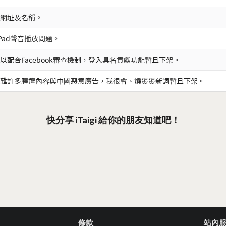
網址及名稱。
iPad聲音播放問題。
以配合Facebook審查機制，登入具名貢獻功能暫且下架。
雜許多腥羶內容與中國惡意廣告，我很會、燒燙燙新詞暫且下架。
快分享 iTaigi 給你的朋友知道吧！
條款
站內