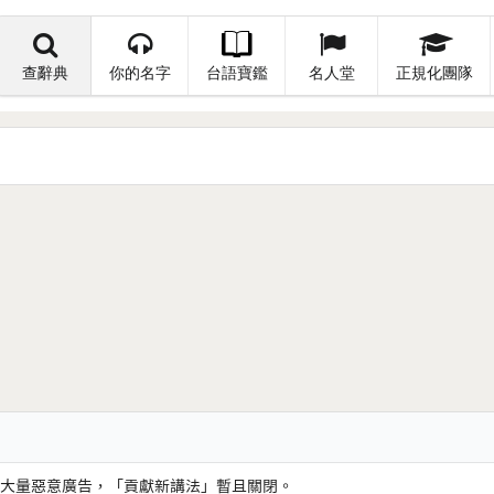
查辭典
你的名字
台語寶鑑
名人堂
正規化團隊
大量惡意廣告，「貢獻新講法」暫且關閉。