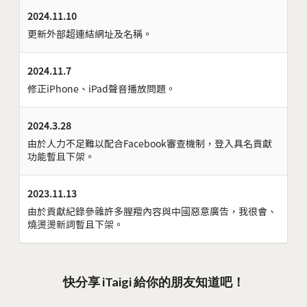
2024.11.10
更新外部超連結網址及名稱。
2024.11.7
修正iPhone、iPad聲音播放問題。
2024.3.28
由於人力不足難以配合Facebook審查機制，登入具名貢獻
功能暫且下架。
2023.11.13
由於貢獻紀錄參雜許多腥羶內容與中國惡意廣告，我很會、
燒燙燙新詞暫且下架。
快分享 iTaigi 給你的朋友知道吧！