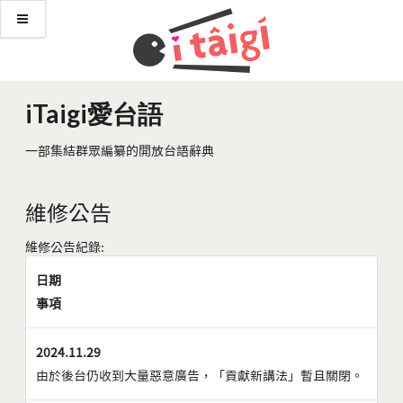
iTaigi愛台語
一部集結群眾編纂的開放台語辭典
維修公告
維修公告紀錄:
日期
事項
2024.11.29
由於後台仍收到大量惡意廣告，「貢獻新講法」暫且關閉。