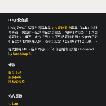
iTaigi愛台語
iTaigi愛台語-群眾台語辭典是
g0v 零時政府
專案「萌典」的延
伸專案，想知道一個詞的台語怎麼說，來這裡查就對了！甚麼
都可以查，但不一定查得到，查不到時可以發問，或者自己發
明台語講法貢獻給大家，簡單說就是「自己的辭典自己編」。
程式授權 MIT，辭典內容CC0｢不保留權利｣授權。Powered
by
BootStrap 5
.
條款
關於本站
服務條款
隱私權條款
站內服務
查辭典