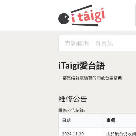
iTaigi愛台語
一部集結群眾編纂的開放台語辭典
維修公告
維修公告紀錄:
日期
事項
2024.11.29
由於後台仍收到