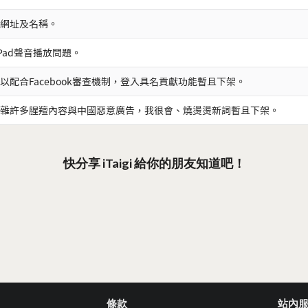
網址及名稱。
iPad聲音播放問題。
以配合Facebook審查機制，登入具名貢獻功能暫且下架。
雜許多腥羶內容與中國惡意廣告，我很會、燒燙燙新詞暫且下架。
快分享 iTaigi 給你的朋友知道吧！
條款
站內