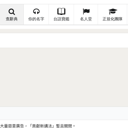
查辭典
你的名字
台語寶鑑
名人堂
正規化團隊
大量惡意廣告，「貢獻新講法」暫且關閉。