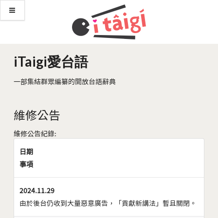
iTaigi愛台語
一部集結群眾編纂的開放台語辭典
維修公告
維修公告紀錄:
日期
事項
2024.11.29
由於後台仍收到大量惡意廣告，「貢獻新講法」暫且關閉。