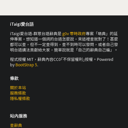
iTaigi愛台語
iTaigi愛台語-群眾台語辭典是
g0v 零時政府
專案「萌典」的延
伸專案，想知道一個詞的台語怎麼說，來這裡查就對了！甚麼
都可以查，但不一定查得到，查不到時可以發問，或者自己發
明台語講法貢獻給大家，簡單說就是「自己的辭典自己編」。
程式授權 MIT，辭典內容CC0｢不保留權利｣授權。Powered
by
BootStrap 5
.
條款
關於本站
服務條款
隱私權條款
站內服務
查辭典