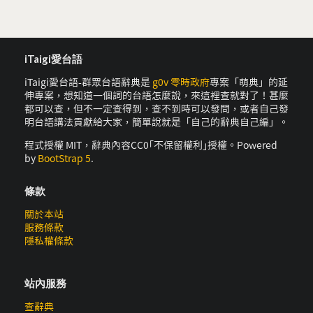
iTaigi愛台語
iTaigi愛台語-群眾台語辭典是
g0v 零時政府
專案「萌典」的延
伸專案，想知道一個詞的台語怎麼說，來這裡查就對了！甚麼
都可以查，但不一定查得到，查不到時可以發問，或者自己發
明台語講法貢獻給大家，簡單說就是「自己的辭典自己編」。
程式授權 MIT，辭典內容CC0｢不保留權利｣授權。Powered
by
BootStrap 5
.
條款
關於本站
服務條款
隱私權條款
站內服務
查辭典