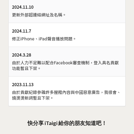
2024.11.10
更新外部超連結網址及名稱。
2024.11.7
修正iPhone、iPad聲音播放問題。
2024.3.28
由於人力不足難以配合Facebook審查機制，登入具名貢獻
功能暫且下架。
2023.11.13
由於貢獻紀錄參雜許多腥羶內容與中國惡意廣告，我很會、
燒燙燙新詞暫且下架。
快分享 iTaigi 給你的朋友知道吧！