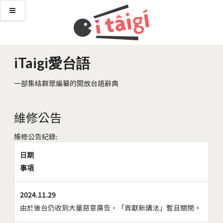
iTaigi愛台語
一部集結群眾編纂的開放台語辭典
維修公告
維修公告紀錄:
日期
事項
2024.11.29
由於後台仍收到大量惡意廣告，「貢獻新講法」暫且關閉。