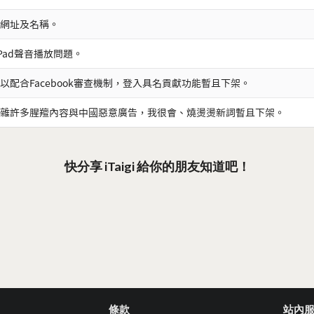
網址及名稱。
iPad聲音播放問題。
以配合Facebook審查機制，登入具名貢獻功能暫且下架。
雜許多腥羶內容與中國惡意廣告，我很會、燒燙燙新詞暫且下架。
快分享 iTaigi 給你的朋友知道吧！
條款
站內