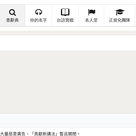
查辭典
你的名字
台語寶鑑
名人堂
正規化團隊
大量惡意廣告，「貢獻新講法」暫且關閉。