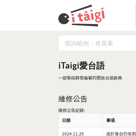
iTaigi愛台語
一部集結群眾編纂的開放台語辭典
維修公告
維修公告紀錄:
日期
事項
2024.11.29
由於後台仍收到