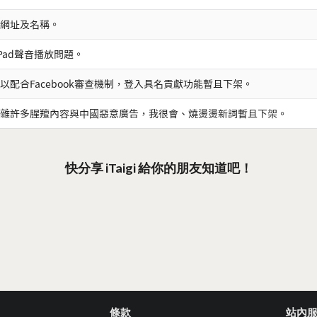
網址及名稱。
iPad聲音播放問題。
以配合Facebook審查機制，登入具名貢獻功能暫且下架。
雜許多腥羶內容與中國惡意廣告，我很會、燒燙燙新詞暫且下架。
快分享 iTaigi 給你的朋友知道吧！
條款
站內