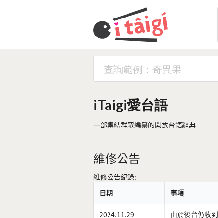
iTaigi愛台語
一部集結群眾編纂的開放台語辭典
維修公告
維修公告紀錄:
日期
事項
2024.11.29
由於後台仍收到