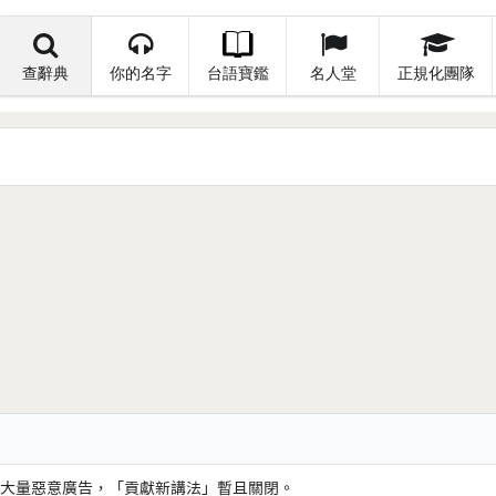
查辭典
你的名字
台語寶鑑
名人堂
正規化團隊
大量惡意廣告，「貢獻新講法」暫且關閉。