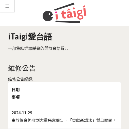
iTaigi愛台語
一部集結群眾編纂的開放台語辭典
維修公告
維修公告紀錄:
日期
事項
2024.11.29
由於後台仍收到大量惡意廣告，「貢獻新講法」暫且關閉。