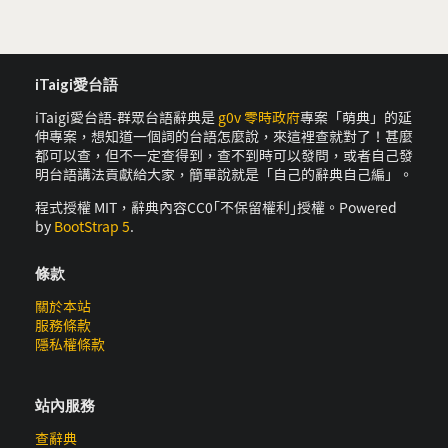
iTaigi愛台語
iTaigi愛台語-群眾台語辭典是
g0v 零時政府
專案「萌典」的延
伸專案，想知道一個詞的台語怎麼說，來這裡查就對了！甚麼
都可以查，但不一定查得到，查不到時可以發問，或者自己發
明台語講法貢獻給大家，簡單說就是「自己的辭典自己編」。
程式授權 MIT，辭典內容CC0｢不保留權利｣授權。Powered
by
BootStrap 5
.
條款
關於本站
服務條款
隱私權條款
站內服務
查辭典