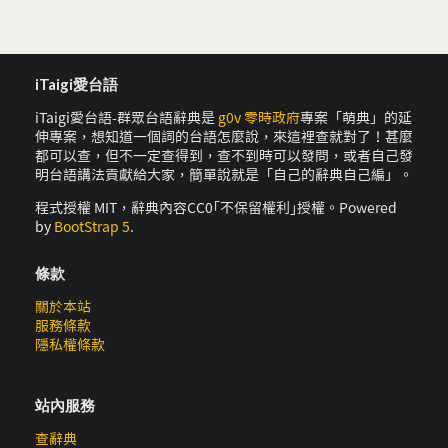
iTaigi愛台語
iTaigi愛台語-群眾台語辭典是
g0v 零時政府
專案「萌典」的延
伸專案，想知道一個詞的台語怎麼說，來這裡查就對了！甚麼
都可以查，但不一定查得到，查不到時可以發問，或者自己發
明台語講法貢獻給大家，簡單說就是「自己的辭典自己編」。
程式授權 MIT，辭典內容CC0｢不保留權利｣授權。Powered
by
BootStrap 5
.
條款
關於本站
服務條款
隱私權條款
站內服務
查辭典