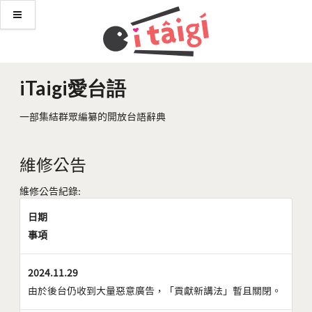
iTaigi愛台語
一部集結群眾編纂的開放台語辭典
維修公告
維修公告紀錄:
日期
事項
2024.11.29
由於後台仍收到大量惡意廣告，「貢獻新講法」暫且關閉。