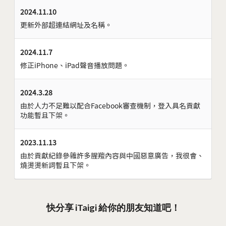
2024.11.10
更新外部超連結網址及名稱。
2024.11.7
修正iPhone、iPad聲音播放問題。
2024.3.28
由於人力不足難以配合Facebook審查機制，登入具名貢獻
功能暫且下架。
2023.11.13
由於貢獻紀錄參雜許多腥羶內容與中國惡意廣告，我很會、
燒燙燙新詞暫且下架。
快分享 iTaigi 給你的朋友知道吧！