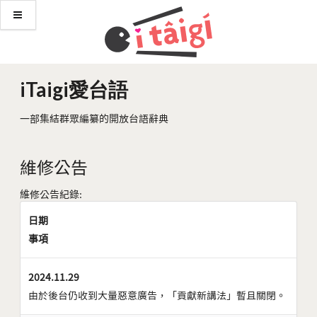
iTaigi愛台語
一部集結群眾編纂的開放台語辭典
維修公告
維修公告紀錄:
日期
事項
2024.11.29
由於後台仍收到大量惡意廣告，「貢獻新講法」暫且關閉。