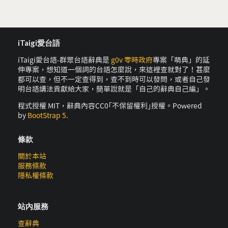
iTaigi愛台語
iTaigi愛台語-群眾台語辭典是
g0v 零時政府
專案「萌典」的延
伸專案，想知道一個詞的台語怎麼說，來這裡查就對了！甚麼
都可以查，但不一定查得到，查不到時可以發問，或者自己發
明台語講法貢獻給大家，簡單說就是「自己的辭典自己編」。
程式授權 MIT，辭典內容CC0｢不保留權利｣授權。Powered
by
BootStrap 5
.
條款
關於本站
服務條款
隱私權條款
站內服務
查辭典