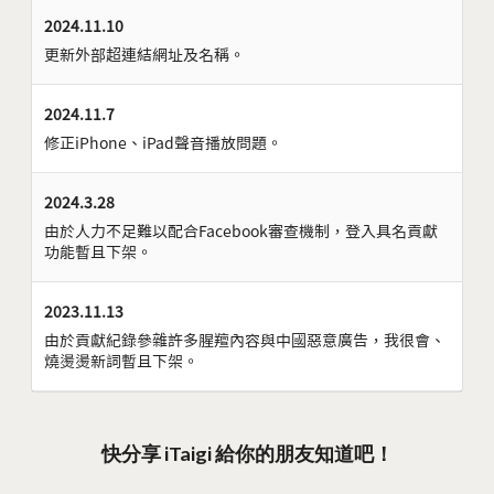
2024.11.10
更新外部超連結網址及名稱。
2024.11.7
修正iPhone、iPad聲音播放問題。
2024.3.28
由於人力不足難以配合Facebook審查機制，登入具名貢獻
功能暫且下架。
2023.11.13
由於貢獻紀錄參雜許多腥羶內容與中國惡意廣告，我很會、
燒燙燙新詞暫且下架。
快分享 iTaigi 給你的朋友知道吧！