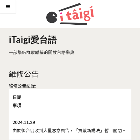
iTaigi愛台語
一部集結群眾編纂的開放台語辭典
維修公告
維修公告紀錄:
日期
事項
2024.11.29
由於後台仍收到大量惡意廣告，「貢獻新講法」暫且關閉。