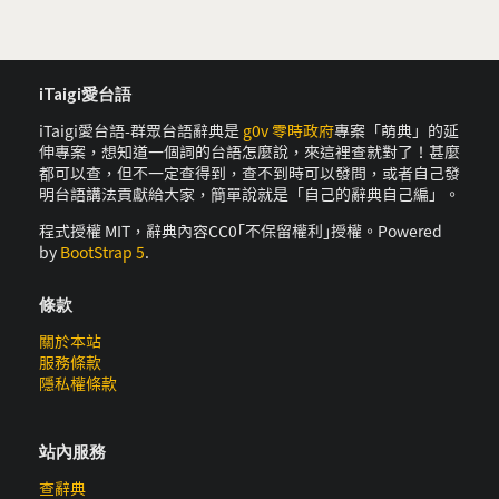
iTaigi愛台語
iTaigi愛台語-群眾台語辭典是
g0v 零時政府
專案「萌典」的延
伸專案，想知道一個詞的台語怎麼說，來這裡查就對了！甚麼
都可以查，但不一定查得到，查不到時可以發問，或者自己發
明台語講法貢獻給大家，簡單說就是「自己的辭典自己編」。
程式授權 MIT，辭典內容CC0｢不保留權利｣授權。Powered
by
BootStrap 5
.
條款
關於本站
服務條款
隱私權條款
站內服務
查辭典