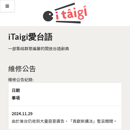
iTaigi愛台語
一部集結群眾編纂的開放台語辭典
維修公告
維修公告紀錄:
日期
事項
2024.11.29
由於後台仍收到大量惡意廣告，「貢獻新講法」暫且關閉。