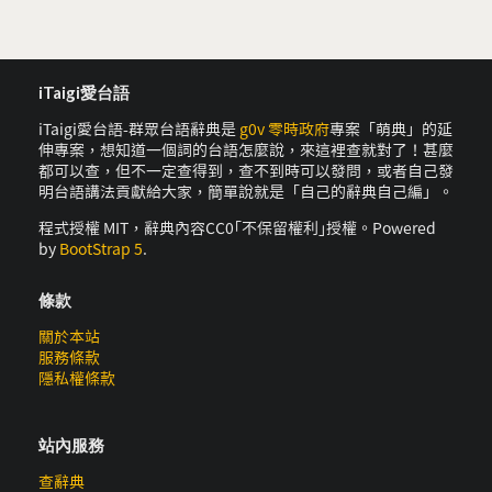
iTaigi愛台語
iTaigi愛台語-群眾台語辭典是
g0v 零時政府
專案「萌典」的延
伸專案，想知道一個詞的台語怎麼說，來這裡查就對了！甚麼
都可以查，但不一定查得到，查不到時可以發問，或者自己發
明台語講法貢獻給大家，簡單說就是「自己的辭典自己編」。
程式授權 MIT，辭典內容CC0｢不保留權利｣授權。Powered
by
BootStrap 5
.
條款
關於本站
服務條款
隱私權條款
站內服務
查辭典