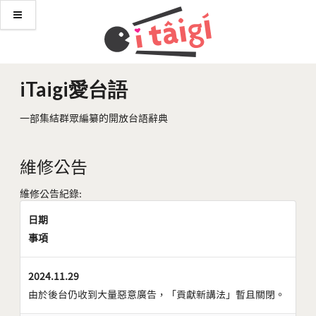
iTaigi愛台語
一部集結群眾編纂的開放台語辭典
維修公告
維修公告紀錄:
日期
事項
2024.11.29
由於後台仍收到大量惡意廣告，「貢獻新講法」暫且關閉。