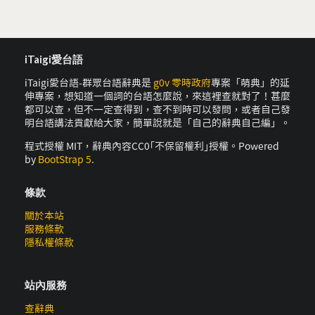
iTaigi愛台語
iTaigi愛台語-群眾台語辭典是
g0v 零時政府
專案「萌典」的延
伸專案，想知道一個詞的台語怎麼說，來這裡查就對了！甚麼
都可以查，但不一定查得到，查不到時可以發問，或者自己發
明台語講法貢獻給大家，簡單說就是「自己的辭典自己編」。
程式授權 MIT，辭典內容CC0｢不保留權利｣授權。Powered
by
BootStrap 5
.
條款
關於本站
服務條款
隱私權條款
站內服務
查辭典