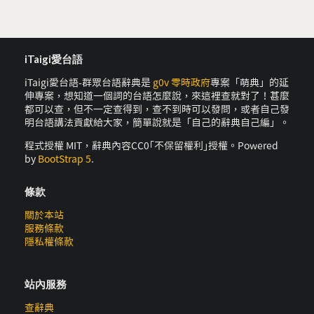
iTaigi愛台語
iTaigi愛台語-群眾台語辭典是
g0v 零時政府
專案「萌典」的延
伸專案，想知道一個詞的台語怎麼說，來這裡查就對了！甚麼
都可以查，但不一定查得到，查不到時可以發問，或者自己發
明台語講法貢獻給大家，簡單說就是「自己的辭典自己編」。
程式授權 MIT，辭典內容CC0｢不保留權利｣授權。Powered
by
BootStrap 5
.
條款
關於本站
服務條款
隱私權條款
站內服務
查辭典