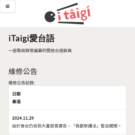
iTaigi愛台語
一部集結群眾編纂的開放台語辭典
維修公告
維修公告紀錄:
日期
事項
2024.11.29
由於後台仍收到大量惡意廣告，「貢獻新講法」暫且關閉。