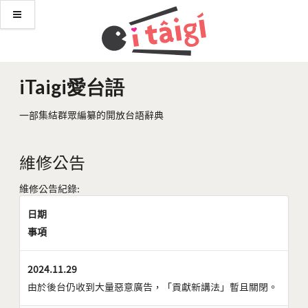
iTaigi愛台語
一部集結群眾編纂的開放台語辭典
維修公告
維修公告紀錄:
日期
事項
2024.11.29
由於後台仍收到大量惡意廣告，「貢獻新講法」暫且關閉。