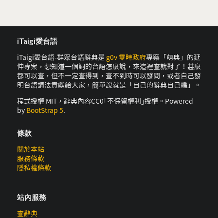
iTaigi愛台語
iTaigi愛台語-群眾台語辭典是
g0v 零時政府
專案「萌典」的延
伸專案，想知道一個詞的台語怎麼說，來這裡查就對了！甚麼
都可以查，但不一定查得到，查不到時可以發問，或者自己發
明台語講法貢獻給大家，簡單說就是「自己的辭典自己編」。
程式授權 MIT，辭典內容CC0｢不保留權利｣授權。Powered
by
BootStrap 5
.
條款
關於本站
服務條款
隱私權條款
站內服務
查辭典