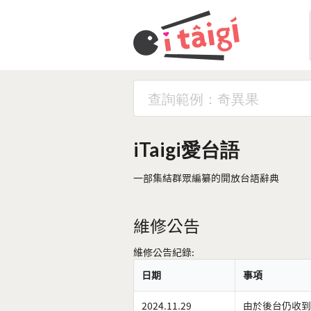
iTaigi愛台語
一部集結群眾編纂的開放台語辭典
維修公告
維修公告紀錄:
日期
事項
2024.11.29
由於後台仍收到