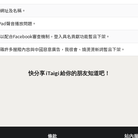
網址及名稱。
iPad聲音播放問題。
以配合Facebook審查機制，登入具名貢獻功能暫且下架。
雜許多腥羶內容與中國惡意廣告，我很會、燒燙燙新詞暫且下架。
快分享 iTaigi 給你的朋友知道吧！
條款
站內