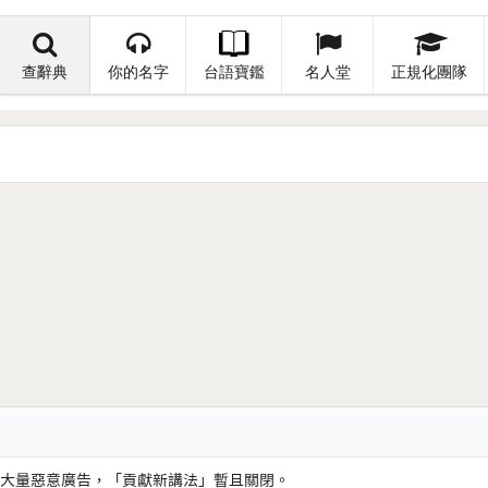
查辭典
你的名字
台語寶鑑
名人堂
正規化團隊
大量惡意廣告，「貢獻新講法」暫且關閉。