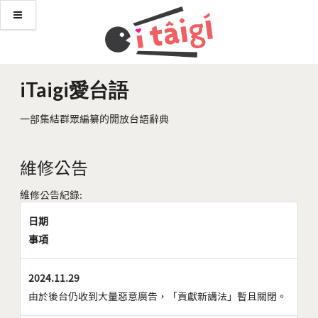
iTaigi愛台語
一部集結群眾編纂的開放台語辭典
維修公告
維修公告紀錄:
日期
事項
2024.11.29
由於後台仍收到大量惡意廣告，「貢獻新講法」暫且關閉。