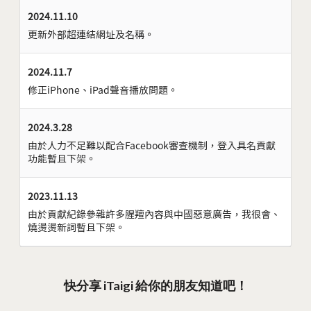
2024.11.10
更新外部超連結網址及名稱。
2024.11.7
修正iPhone、iPad聲音播放問題。
2024.3.28
由於人力不足難以配合Facebook審查機制，登入具名貢獻
功能暫且下架。
2023.11.13
由於貢獻紀錄參雜許多腥羶內容與中國惡意廣告，我很會、
燒燙燙新詞暫且下架。
快分享 iTaigi 給你的朋友知道吧！