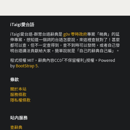
iTaigi愛台語
iTaigi愛台語-群眾台語辭典是
g0v 零時政府
專案「萌典」的延
伸專案，想知道一個詞的台語怎麼說，來這裡查就對了！甚麼
都可以查，但不一定查得到，查不到時可以發問，或者自己發
明台語講法貢獻給大家，簡單說就是「自己的辭典自己編」。
程式授權 MIT，辭典內容CC0｢不保留權利｣授權。Powered
by
BootStrap 5
.
條款
關於本站
服務條款
隱私權條款
站內服務
查辭典