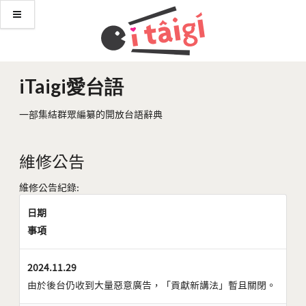
iTaigi愛台語
一部集結群眾編纂的開放台語辭典
維修公告
維修公告紀錄:
日期
事項
2024.11.29
由於後台仍收到大量惡意廣告，「貢獻新講法」暫且關閉。