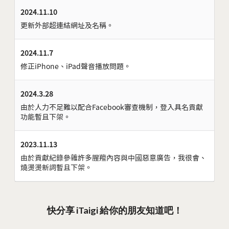
2024.11.10
更新外部超連結網址及名稱。
2024.11.7
修正iPhone、iPad聲音播放問題。
2024.3.28
由於人力不足難以配合Facebook審查機制，登入具名貢獻
功能暫且下架。
2023.11.13
由於貢獻紀錄參雜許多腥羶內容與中國惡意廣告，我很會、
燒燙燙新詞暫且下架。
快分享 iTaigi 給你的朋友知道吧！