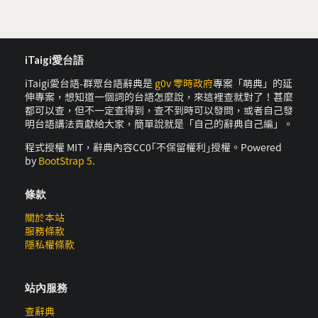
iTaigi愛台語
iTaigi愛台語-群眾台語辭典是
g0v 零時政府
專案「萌典」的延
伸專案，想知道一個詞的台語怎麼說，來這裡查就對了！甚麼
都可以查，但不一定查得到，查不到時可以發問，或者自己發
明台語講法貢獻給大家，簡單說就是「自己的辭典自己編」。
程式授權 MIT，辭典內容CC0｢不保留權利｣授權。Powered
by
BootStrap 5
.
條款
關於本站
服務條款
隱私權條款
站內服務
查辭典