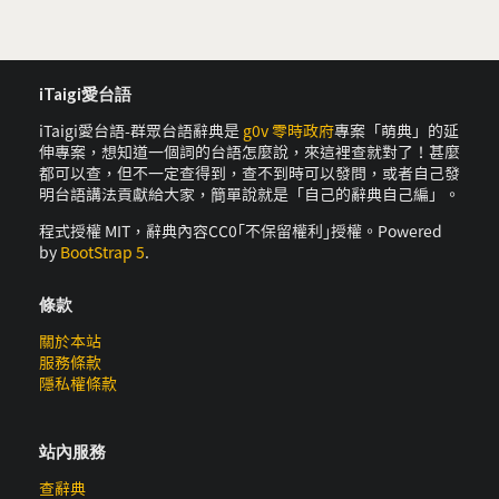
iTaigi愛台語
iTaigi愛台語-群眾台語辭典是
g0v 零時政府
專案「萌典」的延
伸專案，想知道一個詞的台語怎麼說，來這裡查就對了！甚麼
都可以查，但不一定查得到，查不到時可以發問，或者自己發
明台語講法貢獻給大家，簡單說就是「自己的辭典自己編」。
程式授權 MIT，辭典內容CC0｢不保留權利｣授權。Powered
by
BootStrap 5
.
條款
關於本站
服務條款
隱私權條款
站內服務
查辭典