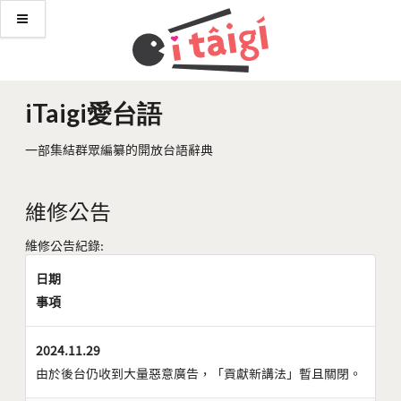
iTaigi愛台語
一部集結群眾編纂的開放台語辭典
維修公告
維修公告紀錄:
日期
事項
2024.11.29
由於後台仍收到大量惡意廣告，「貢獻新講法」暫且關閉。