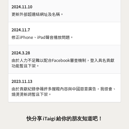
2024.11.10
更新外部超連結網址及名稱。
2024.11.7
修正iPhone、iPad聲音播放問題。
2024.3.28
由於人力不足難以配合Facebook審查機制，登入具名貢獻
功能暫且下架。
2023.11.13
由於貢獻紀錄參雜許多腥羶內容與中國惡意廣告，我很會、
燒燙燙新詞暫且下架。
快分享 iTaigi 給你的朋友知道吧！