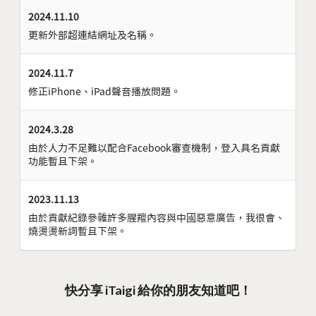
2024.11.10
更新外部超連結網址及名稱。
2024.11.7
修正iPhone、iPad聲音播放問題。
2024.3.28
由於人力不足難以配合Facebook審查機制，登入具名貢獻
功能暫且下架。
2023.11.13
由於貢獻紀錄參雜許多腥羶內容與中國惡意廣告，我很會、
燒燙燙新詞暫且下架。
快分享 iTaigi 給你的朋友知道吧！