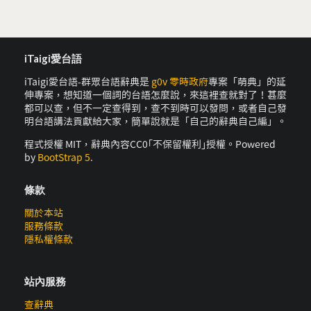
iTaigi愛台語
iTaigi愛台語-群眾台語辭典是
g0v 零時政府
專案「萌典」的延
伸專案，想知道一個詞的台語怎麼說，來這裡查就對了！甚麼
都可以查，但不一定查得到，查不到時可以發問，或者自己發
明台語講法貢獻給大家，簡單說就是「自己的辭典自己編」。
程式授權 MIT，辭典內容CC0｢不保留權利｣授權。Powered
by
BootStrap 5
.
條款
關於本站
服務條款
隱私權條款
站內服務
查辭典