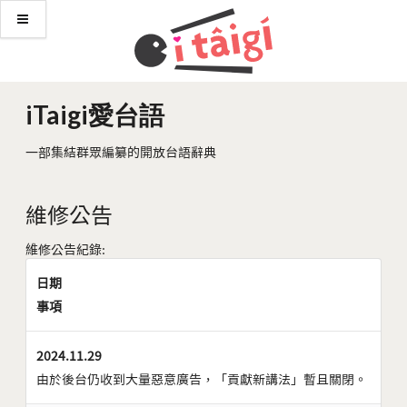
iTaigi愛台語
一部集結群眾編纂的開放台語辭典
維修公告
維修公告紀錄:
日期
事項
2024.11.29
由於後台仍收到大量惡意廣告，「貢獻新講法」暫且關閉。