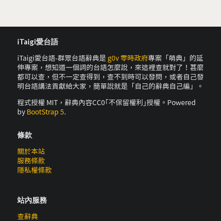
iTaigi愛台語
iTaigi愛台語-群眾台語辭典是
g0v 零時政府
專案「萌典」的延
伸專案，想知道一個詞的台語怎麼說，來這裡查就對了！甚麼
都可以查，但不一定查得到，查不到時可以發問，或者自己發
明台語講法貢獻給大家，簡單說就是「自己的辭典自己編」。
程式授權 MIT，辭典內容CC0｢不保留權利｣授權。Powered
by
BootStrap 5
.
條款
關於本站
服務條款
隱私權條款
站內服務
查辭典