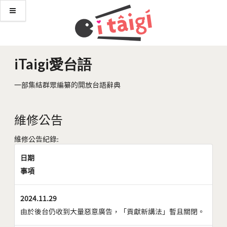
iTaigi愛台語
一部集結群眾編纂的開放台語辭典
維修公告
維修公告紀錄:
日期
事項
2024.11.29
由於後台仍收到大量惡意廣告，「貢獻新講法」暫且關閉。