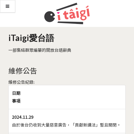
iTaigi愛台語
一部集結群眾編纂的開放台語辭典
維修公告
維修公告紀錄:
日期
事項
2024.11.29
由於後台仍收到大量惡意廣告，「貢獻新講法」暫且關閉。