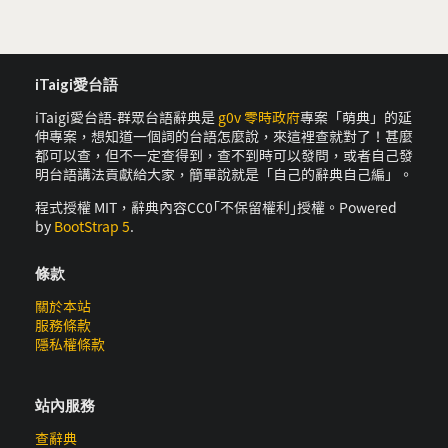
iTaigi愛台語
iTaigi愛台語-群眾台語辭典是
g0v 零時政府
專案「萌典」的延
伸專案，想知道一個詞的台語怎麼說，來這裡查就對了！甚麼
都可以查，但不一定查得到，查不到時可以發問，或者自己發
明台語講法貢獻給大家，簡單說就是「自己的辭典自己編」。
程式授權 MIT，辭典內容CC0｢不保留權利｣授權。Powered
by
BootStrap 5
.
條款
關於本站
服務條款
隱私權條款
站內服務
查辭典