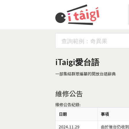
iTaigi愛台語
一部集結群眾編纂的開放台語辭典
維修公告
維修公告紀錄:
日期
事項
2024.11.29
由於後台仍收到