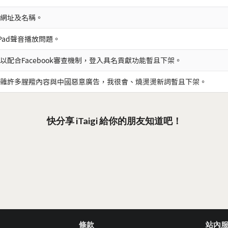
網址及名稱。
iPad聲音播放問題。
以配合Facebook審查機制，登入具名貢獻功能暫且下架。
雜許多腥羶內容與中國惡意廣告，我很會、燒燙燙新詞暫且下架。
快分享 iTaigi 給你的朋友知道吧！
條款
站內