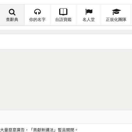
查辭典
你的名字
台語寶鑑
名人堂
正規化團隊
大量惡意廣告，「貢獻新講法」暫且關閉。