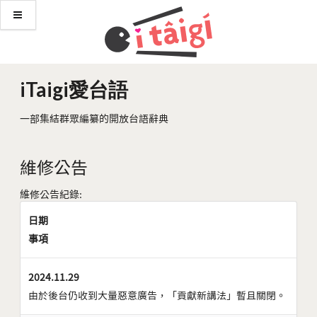
iTaigi愛台語
一部集結群眾編纂的開放台語辭典
維修公告
維修公告紀錄:
日期
事項
2024.11.29
由於後台仍收到大量惡意廣告，「貢獻新講法」暫且關閉。