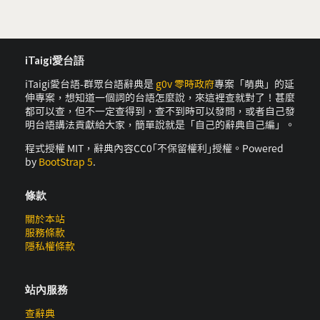
iTaigi愛台語
iTaigi愛台語-群眾台語辭典是
g0v 零時政府
專案「萌典」的延
伸專案，想知道一個詞的台語怎麼說，來這裡查就對了！甚麼
都可以查，但不一定查得到，查不到時可以發問，或者自己發
明台語講法貢獻給大家，簡單說就是「自己的辭典自己編」。
程式授權 MIT，辭典內容CC0｢不保留權利｣授權。Powered
by
BootStrap 5
.
條款
關於本站
服務條款
隱私權條款
站內服務
查辭典