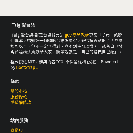
iTaigi愛台語
iTaigi愛台語-群眾台語辭典是
g0v 零時政府
專案「萌典」的延
伸專案，想知道一個詞的台語怎麼說，來這裡查就對了！甚麼
都可以查，但不一定查得到，查不到時可以發問，或者自己發
明台語講法貢獻給大家，簡單說就是「自己的辭典自己編」。
程式授權 MIT，辭典內容CC0｢不保留權利｣授權。Powered
by
BootStrap 5
.
條款
關於本站
服務條款
隱私權條款
站內服務
查辭典