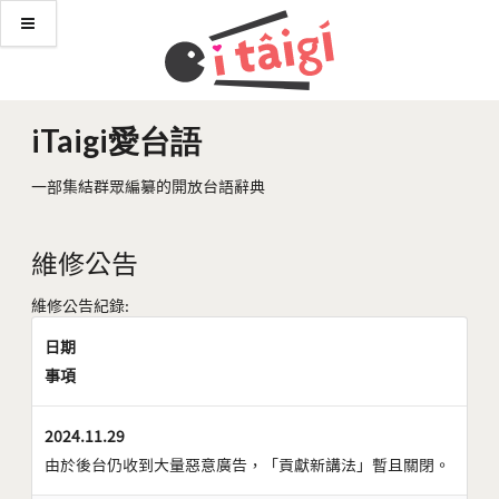
iTaigi愛台語
一部集結群眾編纂的開放台語辭典
維修公告
維修公告紀錄:
日期
事項
2024.11.29
由於後台仍收到大量惡意廣告，「貢獻新講法」暫且關閉。