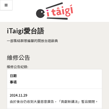
iTaigi愛台語
一部集結群眾編纂的開放台語辭典
維修公告
維修公告紀錄:
日期
事項
2024.11.29
由於後台仍收到大量惡意廣告，「貢獻新講法」暫且關閉。