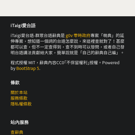
iTaigi愛台語
iTaigi愛台語-群眾台語辭典是
g0v 零時政府
專案「萌典」的延
伸專案，想知道一個詞的台語怎麼說，來這裡查就對了！甚麼
都可以查，但不一定查得到，查不到時可以發問，或者自己發
明台語講法貢獻給大家，簡單說就是「自己的辭典自己編」。
程式授權 MIT，辭典內容CC0｢不保留權利｣授權。Powered
by
BootStrap 5
.
條款
關於本站
服務條款
隱私權條款
站內服務
查辭典