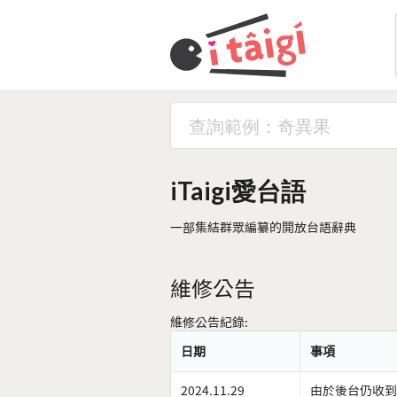
iTaigi愛台語
一部集結群眾編纂的開放台語辭典
維修公告
維修公告紀錄:
日期
事項
2024.11.29
由於後台仍收到