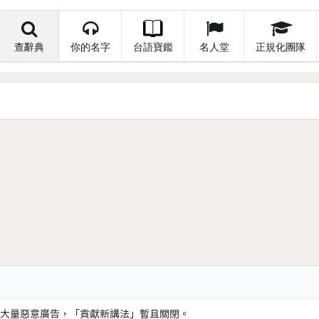
查辭典
你的名字
台語寶鑑
名人堂
正規化團隊
大量惡意廣告，「貢獻新講法」暫且關閉。