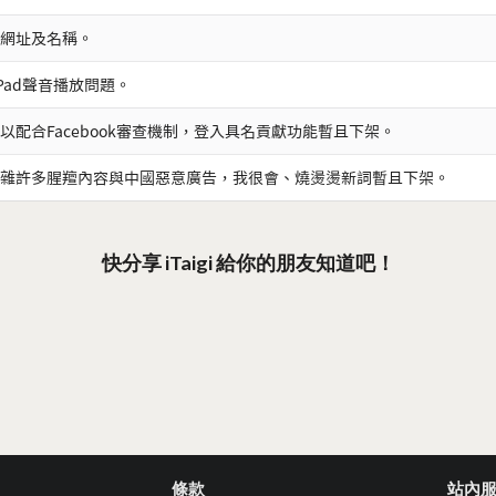
網址及名稱。
iPad聲音播放問題。
以配合Facebook審查機制，登入具名貢獻功能暫且下架。
雜許多腥羶內容與中國惡意廣告，我很會、燒燙燙新詞暫且下架。
快分享 iTaigi 給你的朋友知道吧！
條款
站內