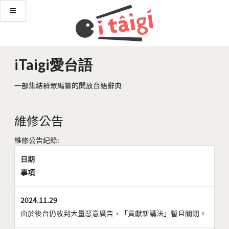
iTaigi愛台語
一部集結群眾編纂的開放台語辭典
維修公告
維修公告紀錄:
日期
事項
2024.11.29
由於後台仍收到大量惡意廣告，「貢獻新講法」暫且關閉。