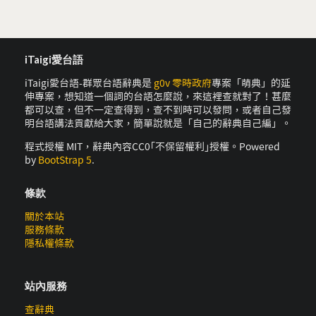
iTaigi愛台語
iTaigi愛台語-群眾台語辭典是
g0v 零時政府
專案「萌典」的延
伸專案，想知道一個詞的台語怎麼說，來這裡查就對了！甚麼
都可以查，但不一定查得到，查不到時可以發問，或者自己發
明台語講法貢獻給大家，簡單說就是「自己的辭典自己編」。
程式授權 MIT，辭典內容CC0｢不保留權利｣授權。Powered
by
BootStrap 5
.
條款
關於本站
服務條款
隱私權條款
站內服務
查辭典