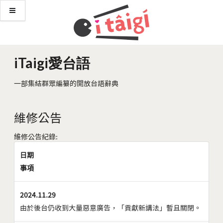
iTaigi愛台語
一部集結群眾編纂的開放台語辭典
維修公告
維修公告紀錄:
日期
事項
2024.11.29
由於後台仍收到大量惡意廣告，「貢獻新講法」暫且關閉。