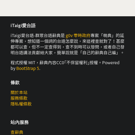
iTaigi愛台語
iTaigi愛台語-群眾台語辭典是
g0v 零時政府
專案「萌典」的延
伸專案，想知道一個詞的台語怎麼說，來這裡查就對了！甚麼
都可以查，但不一定查得到，查不到時可以發問，或者自己發
明台語講法貢獻給大家，簡單說就是「自己的辭典自己編」。
程式授權 MIT，辭典內容CC0｢不保留權利｣授權。Powered
by
BootStrap 5
.
條款
關於本站
服務條款
隱私權條款
站內服務
查辭典