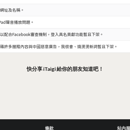
網址及名稱。
iPad聲音播放問題。
以配合Facebook審查機制，登入具名貢獻功能暫且下架。
雜許多腥羶內容與中國惡意廣告，我很會、燒燙燙新詞暫且下架。
快分享 iTaigi 給你的朋友知道吧！
條款
站內