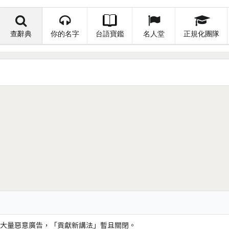
查辭典
你的名字
台語寶鑑
名人堂
正規化團隊
大量惡意廣告，「貢獻新講法」暫且關閉。