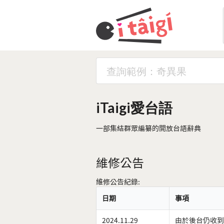
iTaigi愛台語
一部集結群眾編纂的開放台語辭典
維修公告
維修公告紀錄:
日期
事項
2024.11.29
由於後台仍收到