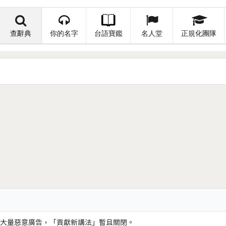
查辭典
你的名字
台語寶鑑
名人堂
正規化團隊
大量惡意廣告，「貢獻新講法」暫且關閉。