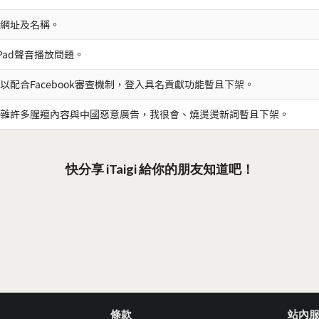
網址及名稱。
iPad聲音播放問題。
以配合Facebook審查機制，登入具名貢獻功能暫且下架。
雜許多腥羶內容與中國惡意廣告，我很會、燒燙燙新詞暫且下架。
快分享 iTaigi 給你的朋友知道吧！
條款
站內