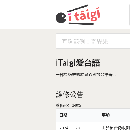
iTaigi愛台語
一部集結群眾編纂的開放台語辭典
維修公告
維修公告紀錄:
日期
事項
2024.11.29
由於後台仍收到