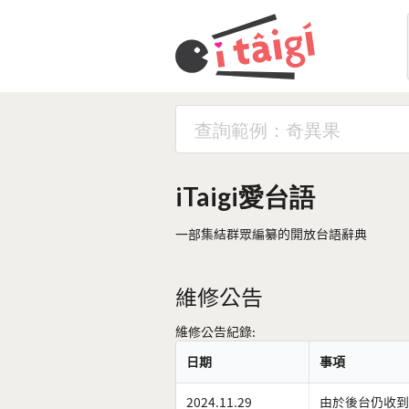
iTaigi愛台語
一部集結群眾編纂的開放台語辭典
維修公告
維修公告紀錄:
日期
事項
2024.11.29
由於後台仍收到