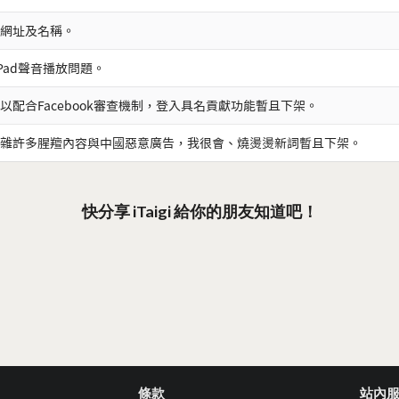
網址及名稱。
iPad聲音播放問題。
以配合Facebook審查機制，登入具名貢獻功能暫且下架。
雜許多腥羶內容與中國惡意廣告，我很會、燒燙燙新詞暫且下架。
快分享 iTaigi 給你的朋友知道吧！
條款
站內