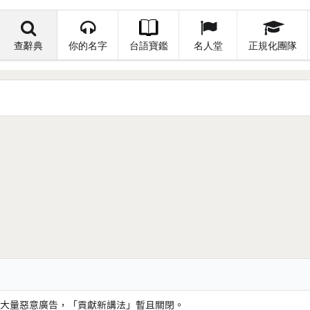
查辭典
你的名字
台語寶鑑
名人堂
正規化團隊
大量惡意廣告，「貢獻新講法」暫且關閉。