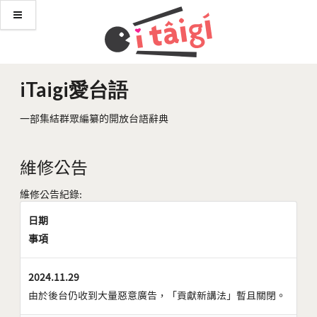
iTaigi愛台語
一部集結群眾編纂的開放台語辭典
維修公告
維修公告紀錄:
日期
事項
2024.11.29
由於後台仍收到大量惡意廣告，「貢獻新講法」暫且關閉。