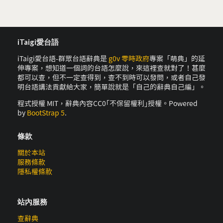
iTaigi愛台語
iTaigi愛台語-群眾台語辭典是
g0v 零時政府
專案「萌典」的延
伸專案，想知道一個詞的台語怎麼說，來這裡查就對了！甚麼
都可以查，但不一定查得到，查不到時可以發問，或者自己發
明台語講法貢獻給大家，簡單說就是「自己的辭典自己編」。
程式授權 MIT，辭典內容CC0｢不保留權利｣授權。Powered
by
BootStrap 5
.
條款
關於本站
服務條款
隱私權條款
站內服務
查辭典