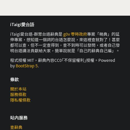
iTaigi愛台語
iTaigi愛台語-群眾台語辭典是
g0v 零時政府
專案「萌典」的延
伸專案，想知道一個詞的台語怎麼說，來這裡查就對了！甚麼
都可以查，但不一定查得到，查不到時可以發問，或者自己發
明台語講法貢獻給大家，簡單說就是「自己的辭典自己編」。
程式授權 MIT，辭典內容CC0｢不保留權利｣授權。Powered
by
BootStrap 5
.
條款
關於本站
服務條款
隱私權條款
站內服務
查辭典