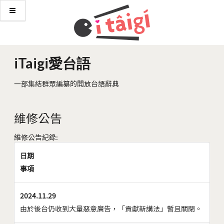
iTaigi愛台語
一部集結群眾編纂的開放台語辭典
維修公告
維修公告紀錄:
日期
事項
2024.11.29
由於後台仍收到大量惡意廣告，「貢獻新講法」暫且關閉。