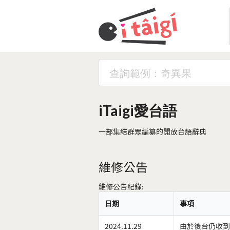
iTaigi愛台語
一部集結群眾編纂的開放台語辭典
維修公告
維修公告紀錄:
日期
事項
2024.11.29
由於後台仍收到