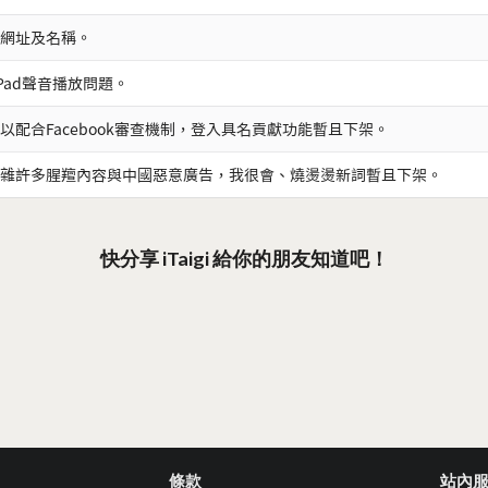
網址及名稱。
iPad聲音播放問題。
以配合Facebook審查機制，登入具名貢獻功能暫且下架。
雜許多腥羶內容與中國惡意廣告，我很會、燒燙燙新詞暫且下架。
快分享 iTaigi 給你的朋友知道吧！
條款
站內