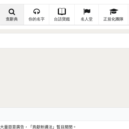
查辭典
你的名字
台語寶鑑
名人堂
正規化團隊
大量惡意廣告，「貢獻新講法」暫且關閉。