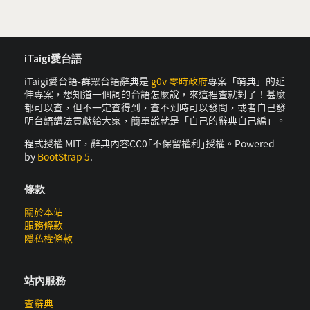
iTaigi愛台語
iTaigi愛台語-群眾台語辭典是
g0v 零時政府
專案「萌典」的延
伸專案，想知道一個詞的台語怎麼說，來這裡查就對了！甚麼
都可以查，但不一定查得到，查不到時可以發問，或者自己發
明台語講法貢獻給大家，簡單說就是「自己的辭典自己編」。
程式授權 MIT，辭典內容CC0｢不保留權利｣授權。Powered
by
BootStrap 5
.
條款
關於本站
服務條款
隱私權條款
站內服務
查辭典