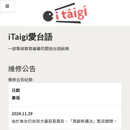
iTaigi愛台語
一部集結群眾編纂的開放台語辭典
維修公告
維修公告紀錄:
日期
事項
2024.11.29
由於後台仍收到大量惡意廣告，「貢獻新講法」暫且關閉。