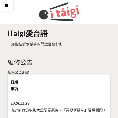
iTaigi愛台語
一部集結群眾編纂的開放台語辭典
維修公告
維修公告紀錄:
日期
事項
2024.11.29
由於後台仍收到大量惡意廣告，「貢獻新講法」暫且關閉。