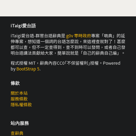
iTaigi愛台語
iTaigi愛台語-群眾台語辭典是
g0v 零時政府
專案「萌典」的延
伸專案，想知道一個詞的台語怎麼說，來這裡查就對了！甚麼
都可以查，但不一定查得到，查不到時可以發問，或者自己發
明台語講法貢獻給大家，簡單說就是「自己的辭典自己編」。
程式授權 MIT，辭典內容CC0｢不保留權利｣授權。Powered
by
BootStrap 5
.
條款
關於本站
服務條款
隱私權條款
站內服務
查辭典