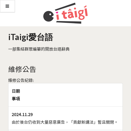
iTaigi愛台語
一部集結群眾編纂的開放台語辭典
維修公告
維修公告紀錄:
日期
事項
2024.11.29
由於後台仍收到大量惡意廣告，「貢獻新講法」暫且關閉。