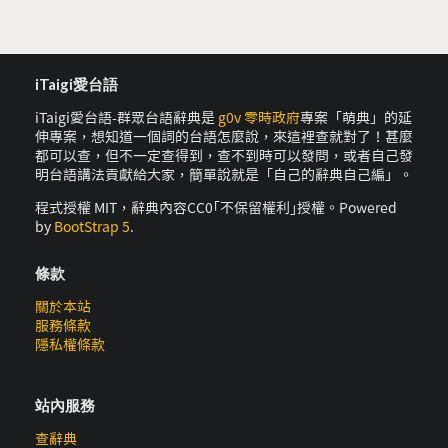
iTaigi愛台語
iTaigi愛台語-群眾台語辭典是
g0v 零時政府
專案「萌典」的延
伸專案，想知道一個詞的台語怎麼說，來這裡查就對了！甚麼
都可以查，但不一定查得到，查不到時可以發問，或者自己發
明台語講法貢獻給大家，簡單說就是「自己的辭典自己編」。
程式授權 MIT，辭典內容CC0｢不保留權利｣授權。Powered
by
BootStrap 5
.
條款
關於本站
服務條款
隱私權條款
站內服務
查辭典