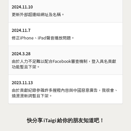
2024.11.10
更新外部超連結網址及名稱。
2024.11.7
修正iPhone、iPad聲音播放問題。
2024.3.28
由於人力不足難以配合Facebook審查機制，登入具名貢獻
功能暫且下架。
2023.11.13
由於貢獻紀錄參雜許多腥羶內容與中國惡意廣告，我很會、
燒燙燙新詞暫且下架。
快分享 iTaigi 給你的朋友知道吧！