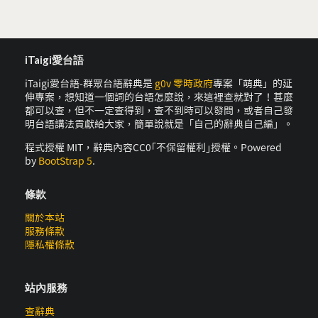
iTaigi愛台語
iTaigi愛台語-群眾台語辭典是
g0v 零時政府
專案「萌典」的延
伸專案，想知道一個詞的台語怎麼說，來這裡查就對了！甚麼
都可以查，但不一定查得到，查不到時可以發問，或者自己發
明台語講法貢獻給大家，簡單說就是「自己的辭典自己編」。
程式授權 MIT，辭典內容CC0｢不保留權利｣授權。Powered
by
BootStrap 5
.
條款
關於本站
服務條款
隱私權條款
站內服務
查辭典