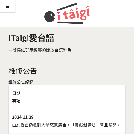
iTaigi愛台語
一部集結群眾編纂的開放台語辭典
維修公告
維修公告紀錄:
日期
事項
2024.11.29
由於後台仍收到大量惡意廣告，「貢獻新講法」暫且關閉。