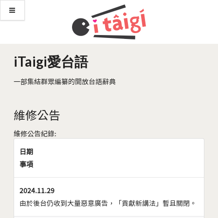
iTaigi愛台語
一部集結群眾編纂的開放台語辭典
維修公告
維修公告紀錄:
日期
事項
2024.11.29
由於後台仍收到大量惡意廣告，「貢獻新講法」暫且關閉。