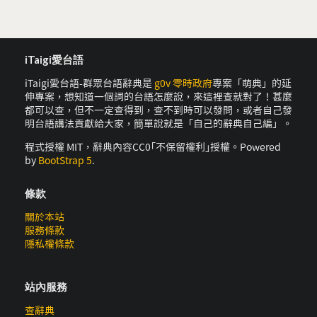
iTaigi愛台語
iTaigi愛台語-群眾台語辭典是
g0v 零時政府
專案「萌典」的延
伸專案，想知道一個詞的台語怎麼說，來這裡查就對了！甚麼
都可以查，但不一定查得到，查不到時可以發問，或者自己發
明台語講法貢獻給大家，簡單說就是「自己的辭典自己編」。
程式授權 MIT，辭典內容CC0｢不保留權利｣授權。Powered
by
BootStrap 5
.
條款
關於本站
服務條款
隱私權條款
站內服務
查辭典