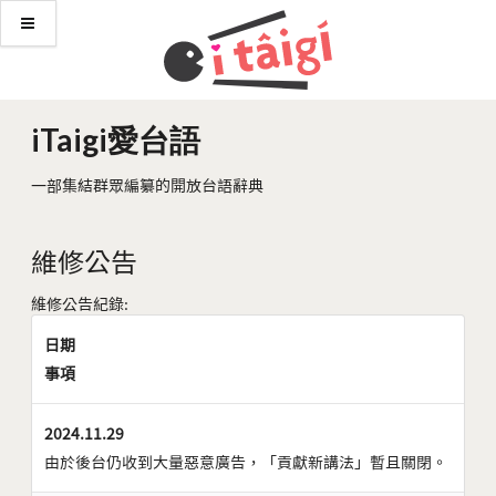
iTaigi愛台語
一部集結群眾編纂的開放台語辭典
維修公告
維修公告紀錄:
日期
事項
2024.11.29
由於後台仍收到大量惡意廣告，「貢獻新講法」暫且關閉。