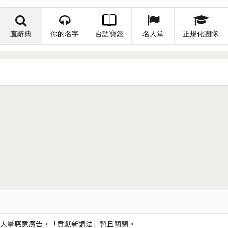
查辭典
你的名字
台語寶鑑
名人堂
正規化團隊
大量惡意廣告，「貢獻新講法」暫且關閉。