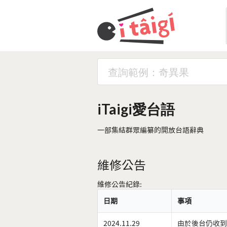
iTaigi愛台語
一部集結群眾編纂的開放台語辭典
維修公告
維修公告紀錄:
日期
事項
2024.11.29
由於後台仍收到