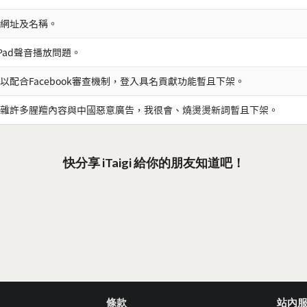
網址及名稱。
iPad聲音播放問題。
以配合Facebook審查機制，登入具名貢獻功能暫且下架。
雜許多腥羶內容與中國惡意廣告，我很會、燒燙燙新詞暫且下架。
快分享 iTaigi 給你的朋友知道吧！
條款
站內