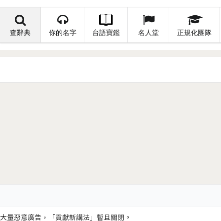
查辭典
你的名字
台語寶鑑
名人堂
正規化團隊
大量惡意廣告，「貢獻新講法」暫且關閉。