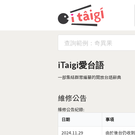
iTaigi愛台語
一部集結群眾編纂的開放台語辭典
維修公告
維修公告紀錄:
日期
事項
2024.11.29
由於後台仍收到