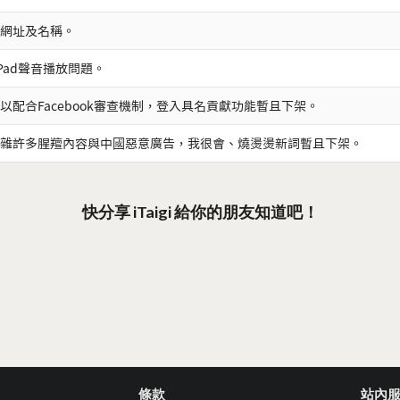
網址及名稱。
iPad聲音播放問題。
以配合Facebook審查機制，登入具名貢獻功能暫且下架。
雜許多腥羶內容與中國惡意廣告，我很會、燒燙燙新詞暫且下架。
快分享 iTaigi 給你的朋友知道吧！
條款
站內